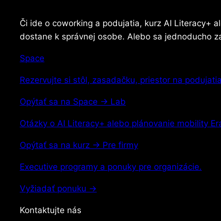
Či ide o coworking a podujatia, kurz AI Literacy+ 
dostane k správnej osobe. Alebo sa jednoducho z
Space
Rezervujte si stôl, zasadačku, priestor na podujat
Opýtať sa na Space
→
Lab
Otázky o AI Literacy+ alebo plánovanie mobility E
Opýtať sa na kurz
→
Pre firmy
Executive programy a ponuky pre organizácie.
Vyžiadať ponuku
→
Kontaktujte nás