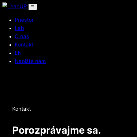
☰
Priestor
Lab
O nás
Kontakt
EN
Napíšte nám
Kontakt
Porozprávajme sa.