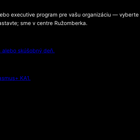
alebo executive program pre vašu organizáciu — vyberte 
astavte; sme v centre Ružomberka.
ia alebo skúšobný deň.
rasmus+ KA1.